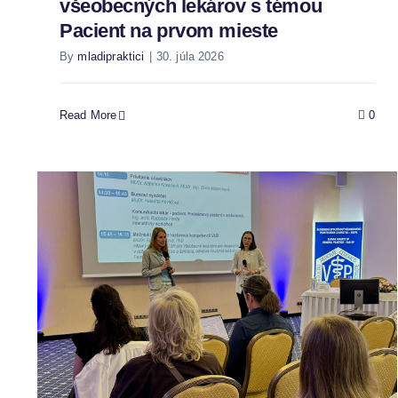
všeobecných lekárov s témou
Pacient na prvom mieste
By
mladipraktici
|
30. júla 2026
Read More
0