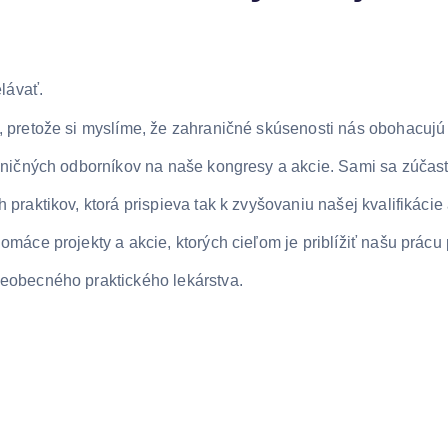
lávať.
pretože si myslíme, že zahraničné skúsenosti nás obohacujú a
ničných odborníkov na naše kongresy a akcie. Sami sa zúčas
raktikov, ktorá prispieva tak k zvyšovaniu našej kvalifikáci
áce projekty a akcie, ktorých cieľom je priblížiť našu prácu 
eobecného praktického lekárstva.