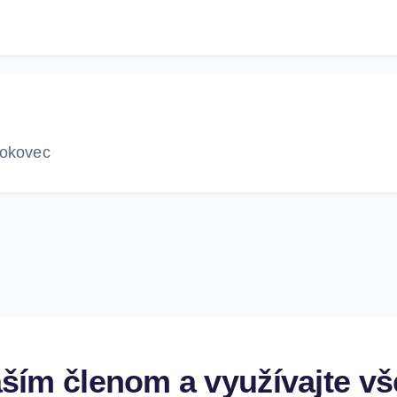
mokovec
aším členom a využívajte vš