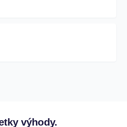
etky
výhody.