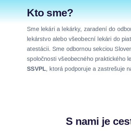
Kto sme?
Sme lekári a lekárky, zaradení do odb
lekárstvo alebo všeobecní lekári do pia
atestácii. Sme odbornou sekciou Slove
spoločnosti všeobecného praktického l
SSVPL
, ktorá podporuje a zastrešuje na
S nami je ces