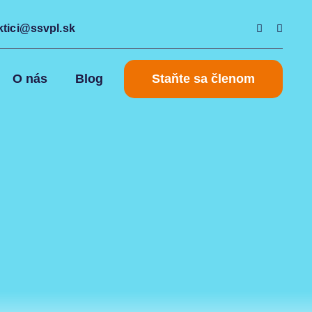
ktici@ssvpl.sk
O nás
Blog
Staňte sa členom