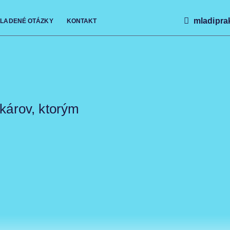
mladipra
KLADENÉ OTÁZKY
KONTAKT
károv, ktorým