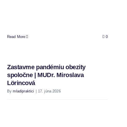
Read More
0
Zastavme pandémiu obezity
spoločne | MUDr. Miroslava
Lörincová
By
mladipraktici
|
17. júna 2026