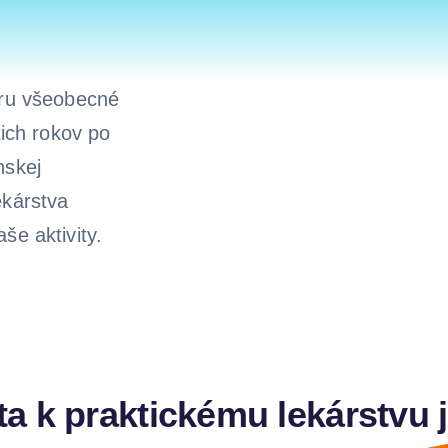
oru všeobecné
tich rokov po
nskej
ekárstva
še aktivity.
ta k praktickému lekárstvu