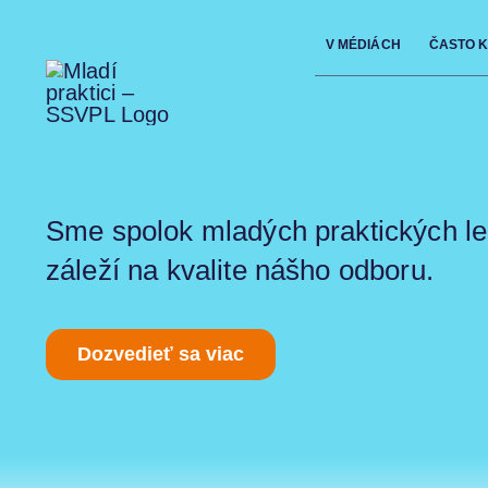
Skip
V MÉDIÁCH
ČASTO 
to
content
Sme spolok mladých praktických le
záleží na kvalite nášho odboru.
Dozvedieť sa viac