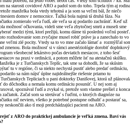
a malú potrebu, na jedlo vôbec nebol čas. Vtedy som schudol 7 kíl. Ma
om na starosti covidové ARO a padol som do toho. Trpela tým aj rodina
retože manželka bola vtedy tehotná a ja som sa veľmi bál, že niečo
rinesiem domov z nemocnice. Ťažká bola najmä tá druhá fáza. Na
ačiatku zomieralo veľa ľudí, ale veľa sa aj podarilo zachrániť. Keď už
ola možnosť očkovania, videli sme veľa zbytočnej smrti a museli sme
yberať medzi tými, ktorí prežijú, komu dáme tú poslednú voľnú posteľ
oto rozhodovanie som zvyčajne musel robiť práve ja a zanechalo to vo
ne veľmi zlé pocity. Vtedy sa to vo mne začalo lámať a rozmýšľal so
ad zmenou. Bola možnosť si v rámci anestéziológie dorobiť doplnkový
rogram všeobecné lekárstvo počas deviatich mesiacov, z toho šesť
esiacov na praxi v ordinácii, a potom môžete ísť na atestačnú skúšku.
anželka je z Turčianskych Teplíc, tak sme sa dohodli, že sa skúsim
pýtať tu v regióne, či sa niekto nechystá pustiť alebo predať ordináciu,
 podarilo sa nám nájsť úplne najideálnejšie riešenie priamo tu
 Turčianskych Tepliciach u pani doktorky Danišovej, ktorá už plánoval
sť do dôchodku a nemala komu ordináciu posunúť. U nej som aj
raxoval, spoznával ľudí a zvykal si, pretože som vlastne prešiel z konc
a začiatok. Začal som sa stretávať s ľuďmi, o ktorých diagnóze na
ačiatku nič neviem, všetko je potrebné postupne odhaliť a postarať sa,
by neskončili ako tí moji predchádzajúci pacienti na ARO.
rejsť z ARO do praktickej ambulancie je veľká zmena. Baví vás
o?