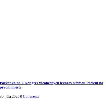
Pozvánka na 2. kongres všeobecných lekárov s témou Pacient na
prvom mieste
30. júla 2026
|
0 Comments