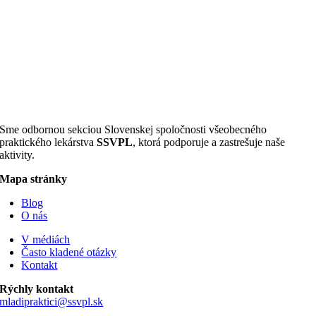
Sme odbornou sekciou Slovenskej spoločnosti všeobecného
praktického lekárstva
SSVPL
, ktorá podporuje a zastrešuje naše
aktivity.
Mapa stránky
Blog
O nás
V médiách
Často kladené otázky
Kontakt
Rýchly kontakt
mladipraktici@ssvpl.sk