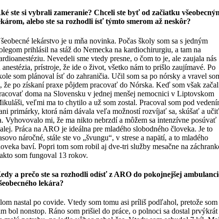
ké ste si vybrali zameranie? Chceli ste byť od začiatku všeobecný
ekárom, alebo ste sa rozhodli ísť týmto smerom až neskôr?
šeobecné lekárstvo je u mňa novinka. Počas školy som sa s jedným
olegom prihlásil na stáž do Nemecka na kardiochirurgiu, a tam na
ardioanestéziu. Nevedeli sme vtedy presne, o čom to je, ale zaujala nás
á anestézia, prístroje, že ide o život, všetko nám to prišlo zaujímavé. Po
kole som plánoval ísť do zahraničia. Učil som sa po nórsky a vravel so
i, že po získaní praxe pôjdem pracovať do Nórska. Keď som však začal
racovať doma na Slovensku v jednej menšej nemocnici v Liptovskom
ikuláši, veľmi ma to chytilo a už som zostal. Pracoval som pod veden
ani primárky, ktorá nám dávala veľa možností rozvíjať sa, skúšať a uči
a. Vyhovovalo mi, že ma nikto nebrzdí a môžem sa intenzívne posúvať
alej. Práca na ARO je ideálna pre mladého slobodného človeka. Je to
asovo náročné, stále ste vo „švungu“, v strese a napätí, a to mladého
loveka baví. Popri tom som robil aj dve-tri služby mesačne na záchrank
akto som fungoval 13 rokov.
edy a prečo ste sa rozhodli odísť z ARO do pokojnejšej ambulanci
šeobecného lekára?
lom nastal po covide. Vtedy som tomu asi príliš podľahol, pretože som
am bol nonstop. Ráno som prišiel do práce, o polnoci sa dostal prvýkrát