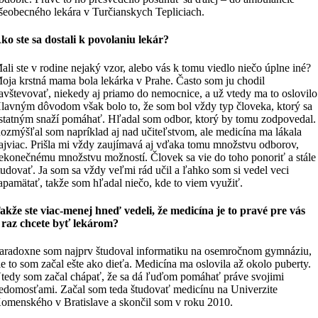
šeobecného lekára v Turčianskych Tepliciach.
ko ste sa dostali k povolaniu lekár?
ali ste v rodine nejaký vzor, alebo vás k tomu viedlo niečo úplne iné?
oja krstná mama bola lekárka v Prahe. Často som ju chodil
avštevovať, niekedy aj priamo do nemocnice, a už vtedy ma to oslovilo
lavným dôvodom však bolo to, že som bol vždy typ človeka, ktorý sa
statným snaží pomáhať. Hľadal som odbor, ktorý by tomu zodpovedal.
ozmýšľal som napríklad aj nad učiteľstvom, ale medicína ma lákala
ajviac. Prišla mi vždy zaujímavá aj vďaka tomu množstvu odborov,
ekonečnému množstvu možností. Človek sa vie do toho ponoriť a stále
tudovať. Ja som sa vždy veľmi rád učil a ľahko som si vedel veci
apamätať, takže som hľadal niečo, kde to viem využiť.
akže ste viac-menej hneď vedeli, že medicína je to pravé pre vás
 raz chcete byť lekárom?
aradoxne som najprv študoval informatiku na osemročnom gymnáziu,
le to som začal ešte ako dieťa. Medicína ma oslovila až okolo puberty.
tedy som začal chápať, že sa dá ľuďom pomáhať práve svojimi
edomosťami. Začal som teda študovať medicínu na Univerzite
omenského v Bratislave a skončil som v roku 2010.