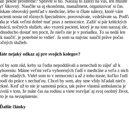
ať pekné prostredie? Spravte si ho. Naozaj to záleží na vás, len musíte
yť šikovný. Naučíte sa aj ekonómiu, manažment, organizovať si čas.
ískate obrovský prehľad v medicíne, lebo si čítate nálezy, ktoré vám
acienti nosia od rôznych špecialistov, porovnávate, vzdelávate sa. Podľ
ňa je však veľmi dobré mať prax z nemocnice. Zažiť si pár kritických
ituácií, nočných služieb, ako vyzerá pacient, ktorý je na tom naozaj zle,
ednoducho dostať ten pocit, že niečo nie je v poriadku. To sa nedá len
ak naučiť, je potrebné to vidieť. Ja som sa najviac naučil práve počas
očných služieb.
áte nejaký odkaz aj pre svojich kolegov?
ol by som rád, keby sa ľudia nepoddávali a nenechali to zájsť až k
yhoreniu. Máme veľmi veľa vyhorených ľudí v medicíne a veľa z nich
e ešte mladých. Videl som to v nemocnici a až z toho trasie, koľko ľudí
hodí do práce s nechuťou. Chcel by som, aby sme vždy hľadali niečo
ekné. Keď už to nie je samotná práca, tak práve vlastná ambulancia je
kvelá v tom, že máte čas na rodinu a viete rozvíjať aj svoj osobný život,
 to je na nezaplatenie.
Ďalšie články