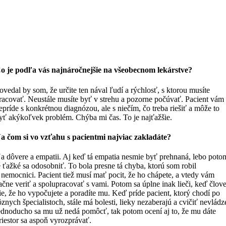
o je podľa vás najnáročnejšie na všeobecnom lekárstve?
ovedal by som, že určite ten nával ľudí a rýchlosť, s ktorou musíte
racovať. Neustále musíte byť v strehu a pozorne počúvať. Pacient vám
epríde s konkrétnou diagnózou, ale s niečím, čo treba riešiť a môže to
yť akýkoľvek problém. Chýba mi čas. To je najťažšie.
a čom si vo vzťahu s pacientmi najviac zakladáte?
a dôvere a empatii. Aj keď tá empatia nesmie byť prehnaná, lebo poto
e ťažké sa odosobniť. To bola presne tá chyba, ktorú som robil
 nemocnici. Pacient tiež musí mať pocit, že ho chápete, a vtedy vám
ačne veriť a spolupracovať s vami. Potom sa úplne inak lieči, keď člov
ie, že ho vypočujete a poradíte mu. Keď príde pacient, ktorý chodí po
ôznych špecialistoch, stále má bolesti, lieky nezaberajú a cvičiť nevládz
ednoducho sa mu už nedá pomôcť, tak potom ocení aj to, že mu dáte
riestor sa aspoň vyrozprávať.