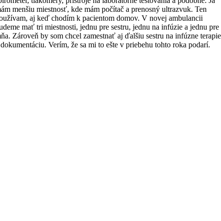
pirometer, tlakomery, prístroje na laboratórne testovania a podobne. Ja
ám menšiu miestnosť, kde mám počítač a prenosný ultrazvuk. Ten
oužívam, aj keď chodím k pacientom domov. V novej ambulancii
udeme mať tri miestnosti, jednu pre sestru, jednu na infúzie a jednu pre
ňa. Zároveň by som chcel zamestnať aj ďalšiu sestru na infúzne terapi
 dokumentáciu. Verím, že sa mi to ešte v priebehu tohto roka podarí.