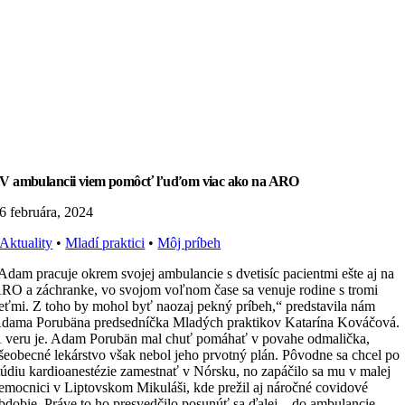
V ambulancii viem pomôcť ľuďom viac ako na ARO
6 februára, 2024
Aktuality
•
Mladí praktici
•
Môj príbeh
Adam pracuje okrem svojej ambulancie s dvetisíc pacientmi ešte aj na
RO a záchranke, vo svojom voľnom čase sa venuje rodine s tromi
eťmi. Z toho by mohol byť naozaj pekný príbeh,“ predstavila nám
dama Porubäna predsedníčka Mladých praktikov Katarína Kováčová.
 veru je. Adam Porubän mal chuť pomáhať v povahe odmalička,
šeobecné lekárstvo však nebol jeho prvotný plán. Pôvodne sa chcel po
túdiu kardioanestézie zamestnať v Nórsku, no zapáčilo sa mu v malej
emocnici v Liptovskom Mikuláši, kde prežil aj náročné covidové
bdobie. Práve to ho presvedčilo posunúť sa ďalej – do ambulancie