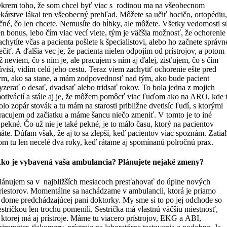
krem toho, že som chcel byť viac s rodinou ma na všeobecnom
ekárstve lákal ten všeobecný prehľad. Môžete sa učiť hocičo, ortopédiu
čné, čo len chcete. Nemusíte do hĺbky, ale môžete. Všetky vedomosti 
en bonus, lebo čím viac vecí viete, tým je väčšia možnosť, že ochorenie
achytíte včas a pacienta pošlete k špecialistovi, alebo ho začnete správn
iečiť. A ďalšia vec je, že pacienta nielen odpojím od prístrojov, a potom
ž neviem, čo s ním je, ale pracujem s ním aj ďalej, zisťujem, čo s čím
úvisí, vidím celú jeho cestu. Teraz viem zachytiť ochorenie ešte pred
ým, ako sa stane, a mám zodpovednosť nad tým, ako bude pacient
yzerať o desať, dvadsať alebo tridsať rokov. To bola jedna z mojich
otivácií a stále aj je, že môžem pomôcť viac ľuďom ako na ARO, kde 
olo zopár stovák a tu mám na starosti približne dvetisíc ľudí, s ktorými
racujem od začiatku a máme šancu niečo zmeniť. V tomto je to iné
 pekné. Čo už nie je také pekné, je to málo času, ktorý na pacientov
áte. Dúfam však, že aj to sa zlepší, keď pacientov viac spoznám. Zatia
om tu len necelé dva roky, keď rátame aj spomínanú polročnú prax.
ko je vybavená vaša ambulancia? Plánujete nejaké zmeny?
lánujem sa v najbližších mesiacoch presťahovať do úplne nových
riestorov. Momentálne sa nachádzame v ambulancii, ktorá je priamo
 dome predchádzajúcej pani doktorky. My sme si to po jej odchode so
estričkou len trochu pomenili. Sestrička má vlastnú väčšiu miestnosť,
 ktorej má aj prístroje. Máme tu viacero prístrojov, EKG a ABI,