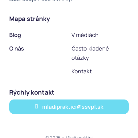
Mapa stránky
Blog
V médiách
O nás
Často kladené
otázky
Kontakt
Rýchly kontakt
mladipraktici@ssvpl.sk
© 2026 • Mladí praktici