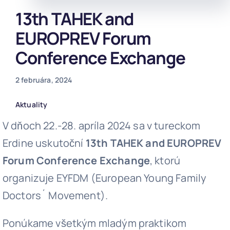
13th TAHEK and
Staňte 
EUROPREV Forum
Conference Exchange
2 februára, 2024
Aktuality
V dňoch 22.-28. apríla 2024 sa v tureckom
Erdine uskutoční
13th TAHEK and EUROPREV
Forum Conference Exchange
, ktorú
organizuje EYFDM (European Young Family
Doctors´ Movement).
Ponúkame všetkým mladým praktikom