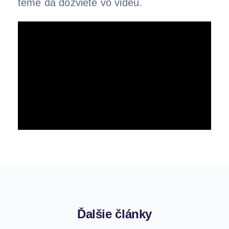
téme da dozviete vo videu.
Ďalšie články